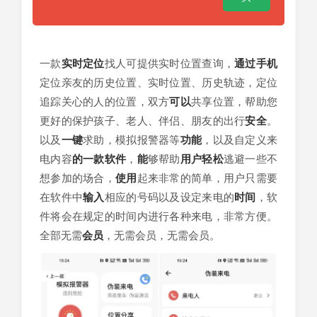
一款
实时
定位
找人可提供实时位置查询，
通过
手机
定位亲友的历史位置、实时位置、历史轨迹，定位
追踪关心的人的位置，双方
可以
共享位置，帮助您
更好的保护孩子、老人、伴侣、朋友的出行
安全
。
以及
一键
求助，模拟报警器等
功能
，以及自定义来
电内容
的一款
软件
，
能
够帮助
用户
轻松
逃避一些不
想参加的场合，
使用
起来非常的简单，用户只需要
在软件中
输入
相应的号码以及设定来电的
时间
，软
件将会在规定的时间内进行各种来电，非常方便。
全部无需
会员
，无需会员，无需会员。