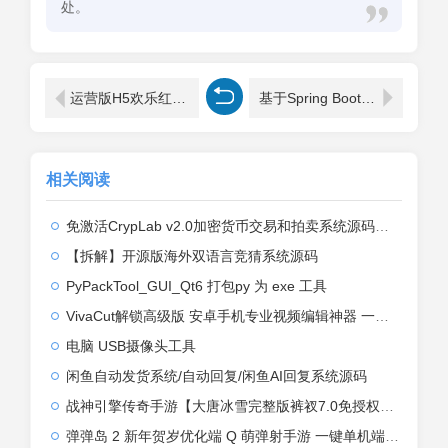
处。
运营版H5欢乐红包多雷带注册版本源码+搭建教程
基于Spring Boot的校园闲置物品交易系统代码
相关阅读
免激活CrypLab v2.0加密货币交易和拍卖系统源码，前台新增中文后台全部汉化
【拆解】开源版海外双语言竞猜系统源码
PyPackTool_GUI_Qt6 打包py 为 exe 工具
VivaCut解锁高级版 安卓手机专业视频编辑神器 一键式AI加持
电脑 USB摄像头工具
闲鱼自动发货系统/自动回复/闲鱼AI回复系统源码
战神引擎传奇手游【大唐冰雪完整版裤衩7.0免授权】2026整理特色服务端+寒冬之城+万象古城+天威大陆+大唐盛世【站长亲测】
弹弹岛 2 新年贺岁优化端 Q 萌弹射手游 一键单机端 + Linux 手工端 + GM 后台 + 安卓 iOS 双端带教程