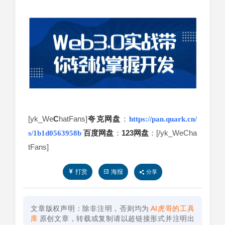
[yk_We
C
hatFans]
夸克
网盘
：
https://pan.quark.cn/
百度网盘
：
123网盘
：[/yk_WeCha
s/1b1d0563958b
tFans]
打赏
海报
分享
文章版权声明：除非注明，否则均为
AI虎哥的工具
库
原创文章，转载或复制请以超链接形式并注明出