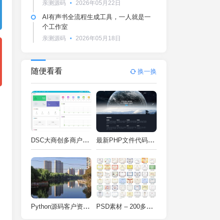
亲测源码
2026年05月22日
AI有声书全流程生成工具，一人就是一
个工作室
亲测源码
2026年05月18日
随便看看
换一换
DSC大商创多商户电商系统完整部署教程（附PHP7.4/PHP8兼容修复方案）
最新PHP文件代码加密系统 在线PHP加密系统 全开源 亲测可用
Python源码客户资料管理系统V2.2一键运行
PSD素材 – 200多种类型证书PSD源码