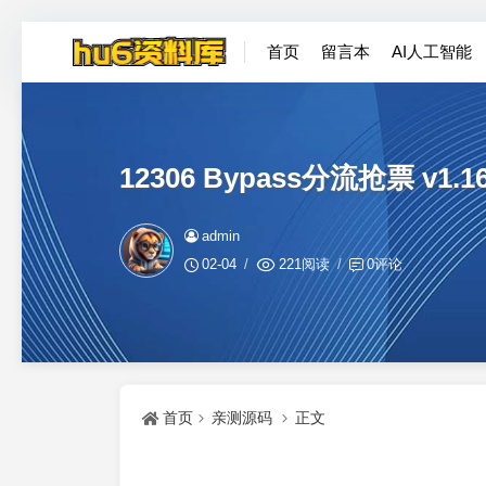
首页
留言本
AI人工智能
12306 Bypass分流抢票 v1.1
admin
02-04
221阅读
0评论
首页
亲测源码
正文