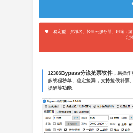
稳定型：买域名、轻量云服务器、用途：游戏
🛡️
定
Bypass分流
抢票
软件
12306
，易操作
多线程秒单、稳定捡漏，
支持
抢候补票
提醒等
功能
。