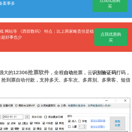
点我优惠购
备案事多
买
 网站等 《西部数码》 特点：比上两家略贵但是稳
点我优惠购
性超好事也少
买
12306抢票软件
强大的
，全程
自动
抢票，云
识别
验证码
打码，
、抢到票自动付款，支持多天、多车次、多席别、多乘客、短信