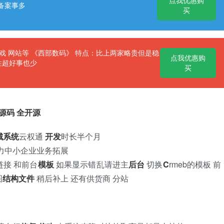
点我优惠购
备案事多
买
 网站等 《西部数码》 特点：比上两家略贵但是稳
点我优惠购
性超好事也少
买
源码
全开源
城系统
云权通
开发
时长半个月
助力中小企业业务拓展
链接 和前台
模板
如果显示错乱请进主
后台
切换
C
rmeb的模板 前
图
结构
文件
稍后补上 还有供货商 分站