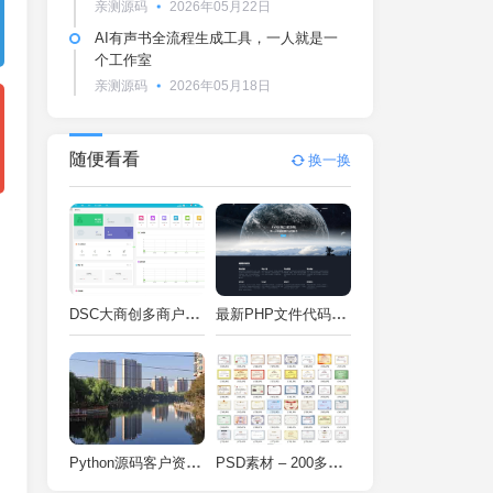
亲测源码
2026年05月22日
AI有声书全流程生成工具，一人就是一
个工作室
亲测源码
2026年05月18日
随便看看
换一换
DSC大商创多商户电商系统完整部署教程（附PHP7.4/PHP8兼容修复方案）
最新PHP文件代码加密系统 在线PHP加密系统 全开源 亲测可用
Python源码客户资料管理系统V2.2一键运行
PSD素材 – 200多种类型证书PSD源码