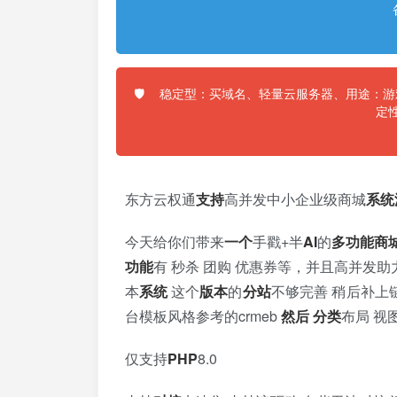
稳定型：买域名、轻量云服务器、用途：游戏
🛡️
定
东方云权通
支持
高并发中小企业级商城
系统
今天给你们带来
一个
手戳+半
AI
的
多功能
商
功能
有 秒杀 团购 优惠券等，并且高并发
本
系统
这个
版本
的
分站
不够完善 稍后补上
台模板风格参考的crmeb
然后
分类
布局 视
仅支持
PHP
8.0