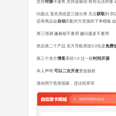
支持
对接
卡速售 支持该驱动 有些无法对接 
问题点 某些系统是三级分类 无法
获取
到 
还有商品会
自动
匹配对方货源的下单模板 
再三强调 嫌麻烦不要用 嫌问题多不要用
然后第二个产品 东方导航系统3.0也是
免费
第三个东方
博客
系统1.0 过一段
时间
开源
本人声明
可以
二次开发
更改版权
请勿用于危害国家，违法犯罪等