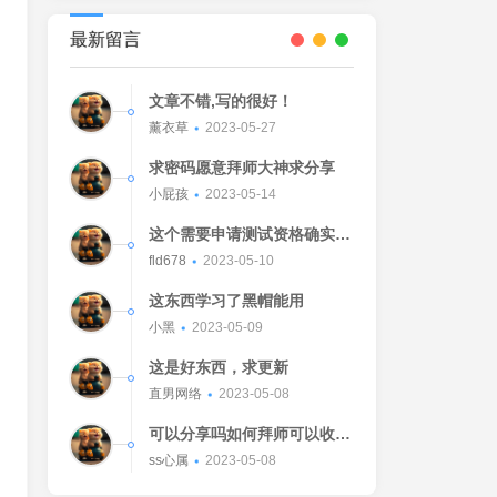
最新留言
文章不错,写的很好！
薰衣草
2023-05-27
求密码愿意拜师大神求分享
小屁孩
2023-05-14
这个需要申请测试资格确实不
错的东西
fld678
2023-05-10
这东西学习了黑帽能用
小黑
2023-05-09
这是好东西，求更新
直男网络
2023-05-08
可以分享吗如何拜师可以收我
吗[Watermelon]
ss心属
2023-05-08