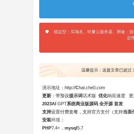
稳定型：买域名、轻量云服务器、用途：游戏
🛡️
定
温馨提示：这篇文章已超过
演示地址：http://
C
hat.che0.com
更新
：带预设
提示词
话术版
优化
响应速度 更
2023
AI
GPT
系统
商业版源码
全开源
首发
支持
设置付费套餐，支持官方支付（支持
当面
安装
环境：
PHP
7.4+，
mysql
5.7