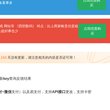
点我优惠购
备案事多
买
 网站等 《西部数码》 特点：比上两家略贵但是稳
点我优惠购
性超好事也少
买
1150
天没有更新，请注意相关的内容是否还可用！
新
key
查询反馈结果
付
+
微信
支付）以及易支付，支持
API
接口
更改，支持卡密