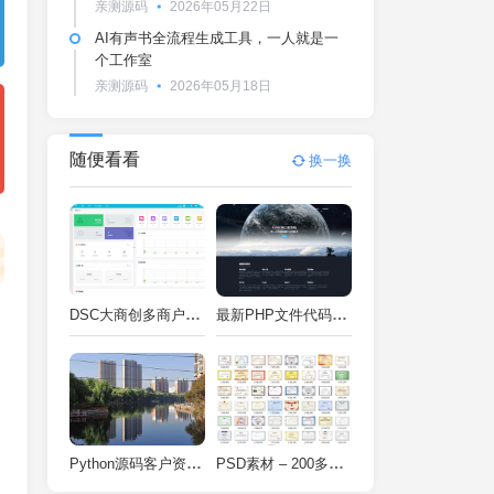
亲测源码
2026年05月22日
AI有声书全流程生成工具，一人就是一
个工作室
亲测源码
2026年05月18日
随便看看
换一换
DSC大商创多商户电商系统完整部署教程（附PHP7.4/PHP8兼容修复方案）
最新PHP文件代码加密系统 在线PHP加密系统 全开源 亲测可用
Python源码客户资料管理系统V2.2一键运行
PSD素材 – 200多种类型证书PSD源码