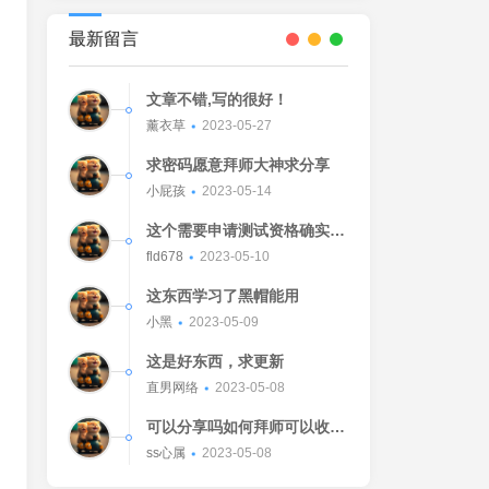
最新留言
文章不错,写的很好！
薰衣草
2023-05-27
求密码愿意拜师大神求分享
小屁孩
2023-05-14
这个需要申请测试资格确实不
错的东西
fld678
2023-05-10
这东西学习了黑帽能用
小黑
2023-05-09
这是好东西，求更新
直男网络
2023-05-08
可以分享吗如何拜师可以收我
吗[Watermelon]
ss心属
2023-05-08