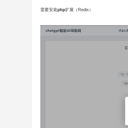
需要安装
php
扩展（Redis）