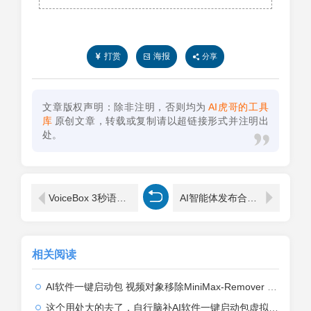
打赏
海报
分享
文章版权声明：除非注明，否则均为
AI虎哥的工具
库
原创文章，转载或复制请以超链接形式并注明出
处。
VoiceBox 3秒语音克隆 本地全能合成神器
AI智能体发布合集TOKEN变现解决方案带会员系统
相关阅读
AI软件一键启动包 视频对象移除MiniMax-Remover 一键启动，无需部署，无需授权 ...
这个用处大的去了，自行脑补AI软件一键启动包虚拟试衣FashnVtonl.5