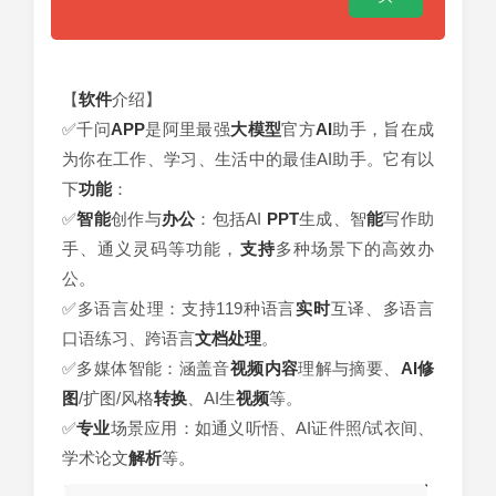
【
软件
介绍】
✅千问
APP
是阿里最强
大模型
官方
AI
助手，旨在成
为你在工作、学习、生活中的最佳AI助手。它有以
下
功能
：
✅
智能
创作与
办公
：包括AI
PPT
生成、智
能
写作助
手、通义灵码等功能，
支持
多种场景下的高效办
公。
✅多语言处理：支持119种语言
实时
互译、多语言
口语练习、跨语言
文档处理
。
✅多媒体智能：涵盖音
视频内容
理解与摘要、
AI修
图
/扩图/风格
转换
、AI生
视频
等。
✅
专业
场景应用：如通义听悟、AI证件照/试衣间、
学术论文
解析
等。