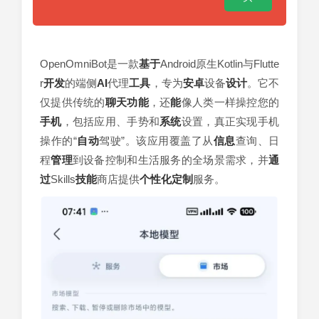
OpenOmniBot是一款
基于
Android原生Kotlin与Flutte
r
开发
的端侧
AI
代理
工具
，专为
安卓
设备
设计
。它不
仅提供传统的
聊天
功能
，还
能
像人类一样操控您的
手机
，包括应用、手势和
系统
设置，真正实现手机
操作的“
自动
驾驶”。该应用覆盖了从
信息
查询、日
程
管理
到设备控制和生活服务的全场景需求，并
通
过
Skills
技能
商店提供
个性化
定制
服务。